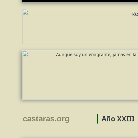
Año XXIII
castaras.
net
org