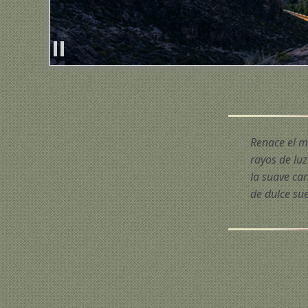
Renace el m
rayos de lu
la suave car
de dulce su